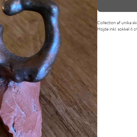
Collection af unika sk
Højde inkl. sokkel 6 c