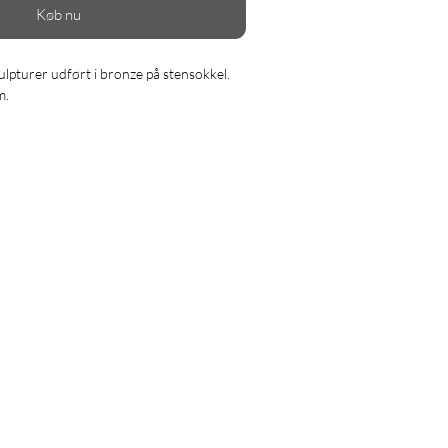
Køb nu
ulpturer udført i bronze på stensokkel. 
m.